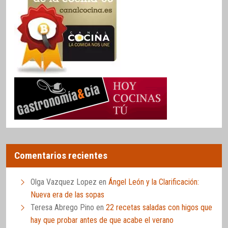
Comentarios recientes
Olga Vazquez Lopez
en
Ángel León y la Clarificación:
Nueva era de las sopas
Teresa Abrego Pino
en
22 recetas saladas con higos que
hay que probar antes de que acabe el verano