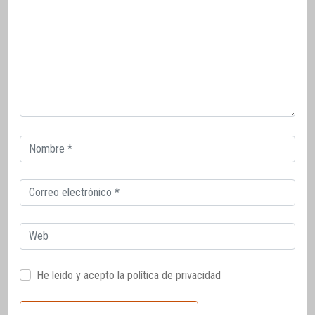
Correo
electrónico
Correo
electrónico
Web
He leido y acepto la
política de privacidad