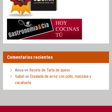
Comentarios recientes
Ainoa
en
Receta de Tarta de queso
Isabel
en
Ensalada de arroz con pollo, manzana y
cacahuete