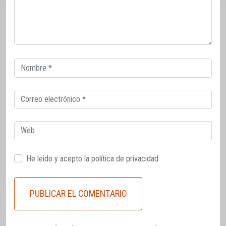
Correo
electrónico
Correo
electrónico
Web
He leido y acepto la
política de privacidad