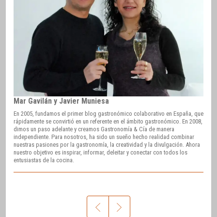
Mar Gavilán y Javier Muniesa
En 2005, fundamos el primer blog gastronómico colaborativo en España, que
rápidamente se convirtió en un referente en el ámbito gastronómico. En 2008,
dimos un paso adelante y creamos Gastronomía & Cía de manera
independiente. Para nosotros, ha sido un sueño hecho realidad combinar
nuestras pasiones por la gastronomía, la creatividad y la divulgación. Ahora
nuestro objetivo es inspirar, informar, deleitar y conectar con todos los
entusiastas de la cocina.