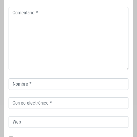
Comentario
Correo
electrónico
Correo
electrónico
Web