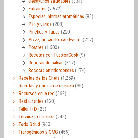
Desayunos saludables
(334)
Entrantes
(2.672)
Especias, hierbas aromáticas
(83)
Pan y varios
(208)
Pinchos y Tapas
(220)
Pizza, bocadillo, sandwich…
(217)
Postres
(1.500)
Recetas con FussionCook
(9)
Recetas de salsas
(317)
Recetas en microondas
(174)
Recetas de los Chefs
(1.259)
Recetas y cocina de escuela
(35)
Recursos en la red
(362)
Restaurantes
(120)
Taller I+D
(25)
Técnicas culinarias
(243)
Todo Salud
(963)
Transgénicos y OMG
(455)