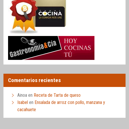
Comentarios recientes
Ainoa
en
Receta de Tarta de queso
Isabel
en
Ensalada de arroz con pollo, manzana y
cacahuete