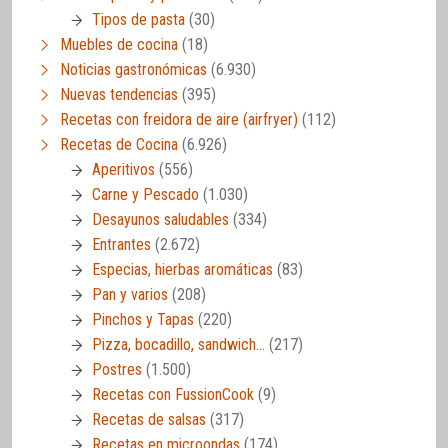
Tipos de pasta
(30)
Muebles de cocina
(18)
Noticias gastronómicas
(6.930)
Nuevas tendencias
(395)
Recetas con freidora de aire (airfryer)
(112)
Recetas de Cocina
(6.926)
Aperitivos
(556)
Carne y Pescado
(1.030)
Desayunos saludables
(334)
Entrantes
(2.672)
Especias, hierbas aromáticas
(83)
Pan y varios
(208)
Pinchos y Tapas
(220)
Pizza, bocadillo, sandwich…
(217)
Postres
(1.500)
Recetas con FussionCook
(9)
Recetas de salsas
(317)
Recetas en microondas
(174)