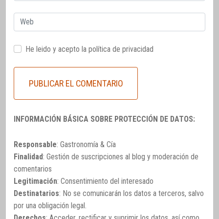
electrónico
Web
He leido y acepto la
política de privacidad
INFORMACIÓN BÁSICA SOBRE PROTECCIÓN DE DATOS:
Responsable
: Gastronomía & Cía
Finalidad
: Gestión de suscripciones al blog y moderación de
comentarios
Legitimación
: Consentimiento del interesado
Destinatarios
: No se comunicarán los datos a terceros, salvo
por una obligación legal.
Derechos
: Acceder, rectificar y suprimir los datos, así como