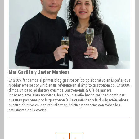
Mar Gavilán y Javier Muniesa
En 2005, fundamos el primer blog gastronómico colaborativo en España, que
rápidamente se convirtió en un referente en el ámbito gastronómico. En 2008,
dimos un paso adelante y creamos Gastronomía & Cía de manera
independiente. Para nosotros, ha sido un sueño hecho realidad combinar
nuestras pasiones por la gastronomía, la creatividad y la divulgación. Ahora
nuestro objetivo es inspirar, informar, deleitar y conectar con todos los
entusiastas de la cocina.