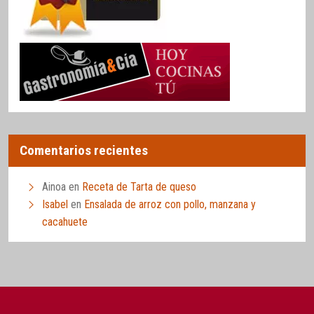
Comentarios recientes
Ainoa
en
Receta de Tarta de queso
Isabel
en
Ensalada de arroz con pollo, manzana y
cacahuete