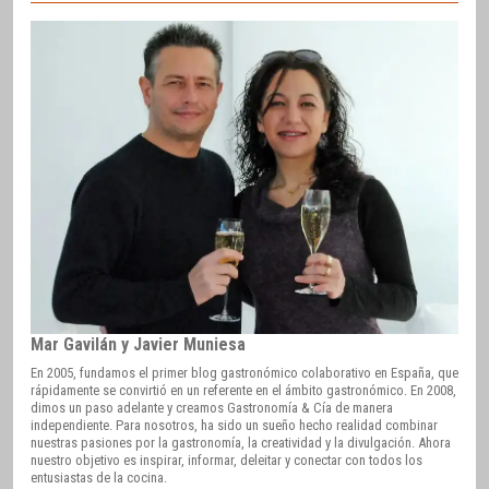
Mar Gavilán y Javier Muniesa
En 2005, fundamos el primer blog gastronómico colaborativo en España, que
rápidamente se convirtió en un referente en el ámbito gastronómico. En 2008,
dimos un paso adelante y creamos Gastronomía & Cía de manera
independiente. Para nosotros, ha sido un sueño hecho realidad combinar
nuestras pasiones por la gastronomía, la creatividad y la divulgación. Ahora
nuestro objetivo es inspirar, informar, deleitar y conectar con todos los
entusiastas de la cocina.