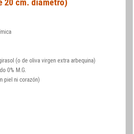
e 20 cm. diámetro)
ímica
rasol (o de oliva virgen extra arbequina)
ido 0% M.G.
 piel ni corazón)