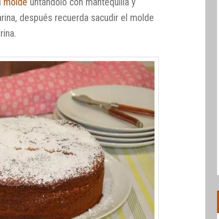
l
molde
untándolo con mantequilla y
rina, después recuerda sacudir el molde
rina.