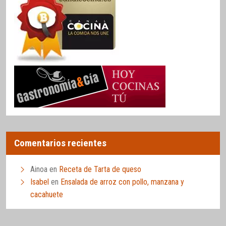
Comentarios recientes
Ainoa
en
Receta de Tarta de queso
Isabel
en
Ensalada de arroz con pollo, manzana y
cacahuete