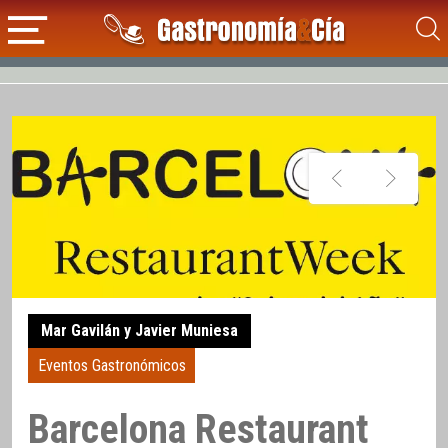
Mar Gavilán y Javier Muniesa
Eventos Gastronómicos
Barcelona Restaurant