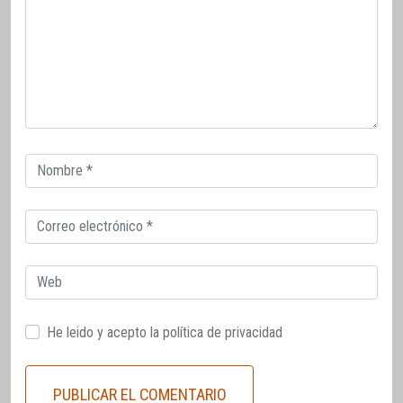
Correo
electrónico
Correo
electrónico
Web
He leido y acepto la
política de privacidad