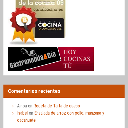
Comentarios recientes
Ainoa
en
Receta de Tarta de queso
Isabel
en
Ensalada de arroz con pollo, manzana y
cacahuete