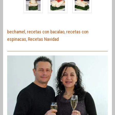
bechamel
,
recetas con bacalao
,
recetas con
espinacas
,
Recetas Navidad