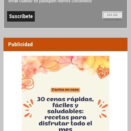
email cuando se publiquen nuevos contenidos
114.111
SUSCRIPTORES
Publicidad