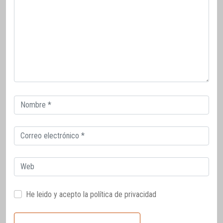
Correo
electrónico
Correo
electrónico
Web
He leido y acepto la
política de privacidad