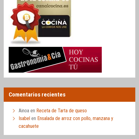
Comentarios recientes
Ainoa
en
Receta de Tarta de queso
Isabel
en
Ensalada de arroz con pollo, manzana y
cacahuete