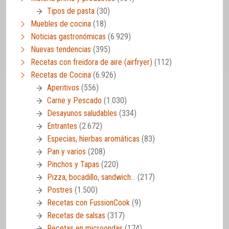
Tipos de pasta
(30)
Muebles de cocina
(18)
Noticias gastronómicas
(6.929)
Nuevas tendencias
(395)
Recetas con freidora de aire (airfryer)
(112)
Recetas de Cocina
(6.926)
Aperitivos
(556)
Carne y Pescado
(1.030)
Desayunos saludables
(334)
Entrantes
(2.672)
Especias, hierbas aromáticas
(83)
Pan y varios
(208)
Pinchos y Tapas
(220)
Pizza, bocadillo, sandwich…
(217)
Postres
(1.500)
Recetas con FussionCook
(9)
Recetas de salsas
(317)
Recetas en microondas
(174)