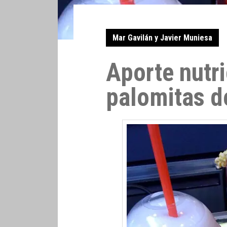
Mar Gavilán y Javier Muniesa
Aporte nutri
palomitas d