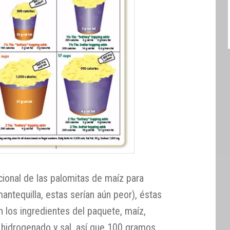
cional de las palomitas de maíz para
antequilla, estas serían aún peor), éstas
n los ingredientes del paquete, maíz,
e hidrogenado y sal, así que 100 gramos