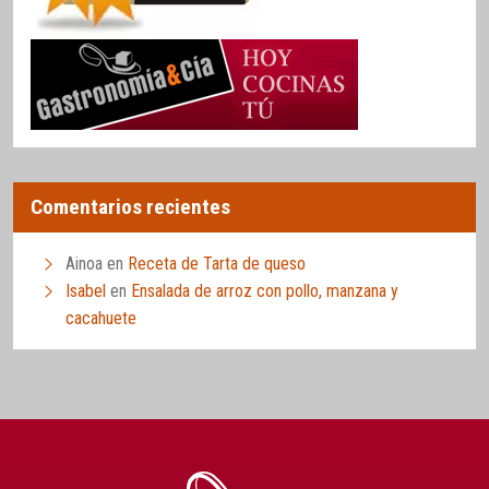
Comentarios recientes
Ainoa
en
Receta de Tarta de queso
Isabel
en
Ensalada de arroz con pollo, manzana y
cacahuete