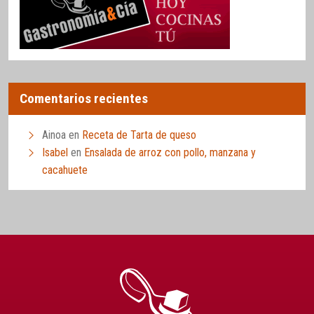
Comentarios recientes
Ainoa
en
Receta de Tarta de queso
Isabel
en
Ensalada de arroz con pollo, manzana y
cacahuete