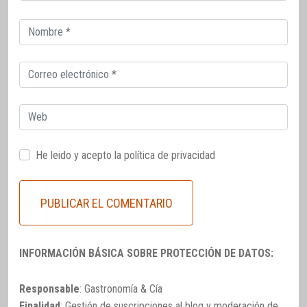
Correo
electrónico
Correo
electrónico
Web
He leido y acepto la
política de privacidad
INFORMACIÓN BÁSICA SOBRE PROTECCIÓN DE DATOS:
Responsable
: Gastronomía & Cía
Finalidad
: Gestión de suscripciones al blog y moderación de