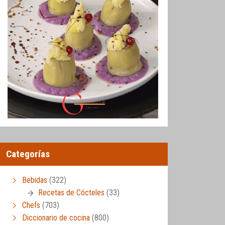
Categorías
Bebidas
(322)
Recetas de Cócteles
(33)
Chefs
(703)
Diccionario de cocina
(800)