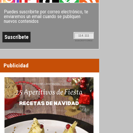
Puedes suscribirte por correo electrónico, te
enviaremos un email cuando se publiquen
nuevos contenidos
114.111
SUSCRIPTORES
Publicidad