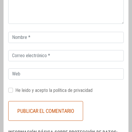
Correo
electrónico
Correo
electrónico
Web
He leido y acepto la
política de privacidad