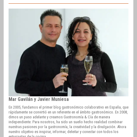
Mar Gavilán y Javier Muniesa
En 2005, fundamos el primer blog gastronómico colaborativo en España, que
rápidamente se convirtió en un referente en el ámbito gastronómico. En 2008,
dimos un paso adelante y creamos Gastronomía & Cía de manera
independiente. Para nosotros, ha sido un sueño hecho realidad combinar
nuestras pasiones por la gastronomía, la creatividad y la divulgación. Ahora
nuestro objetivo es inspirar, informar, deleitar y conectar con todos los
entusiastas de la cocina.