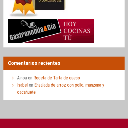
Comentarios recientes
Ainoa
en
Receta de Tarta de queso
Isabel
en
Ensalada de arroz con pollo, manzana y
cacahuete