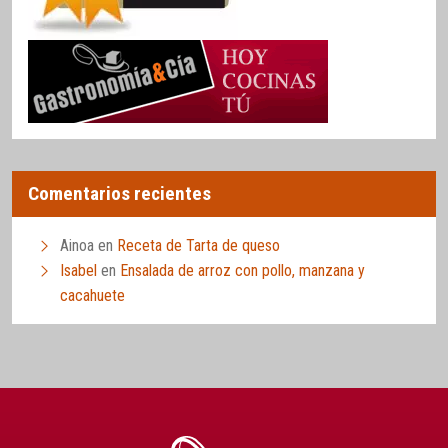
Comentarios recientes
Ainoa
en
Receta de Tarta de queso
Isabel
en
Ensalada de arroz con pollo, manzana y
cacahuete