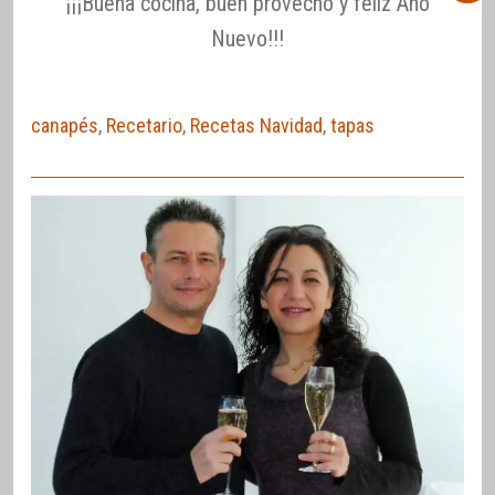
¡¡¡Buena cocina, buen provecho y feliz Año
Nuevo!!!
canapés
,
Recetario
,
Recetas Navidad
,
tapas