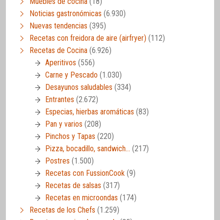
Muebles de cocina
(18)
Noticias gastronómicas
(6.930)
Nuevas tendencias
(395)
Recetas con freidora de aire (airfryer)
(112)
Recetas de Cocina
(6.926)
Aperitivos
(556)
Carne y Pescado
(1.030)
Desayunos saludables
(334)
Entrantes
(2.672)
Especias, hierbas aromáticas
(83)
Pan y varios
(208)
Pinchos y Tapas
(220)
Pizza, bocadillo, sandwich…
(217)
Postres
(1.500)
Recetas con FussionCook
(9)
Recetas de salsas
(317)
Recetas en microondas
(174)
Recetas de los Chefs
(1.259)