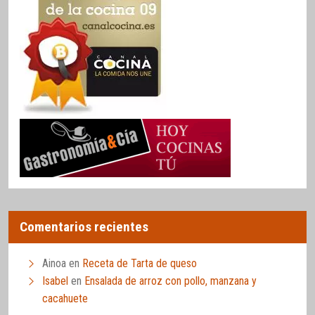
Comentarios recientes
Ainoa
en
Receta de Tarta de queso
Isabel
en
Ensalada de arroz con pollo, manzana y
cacahuete