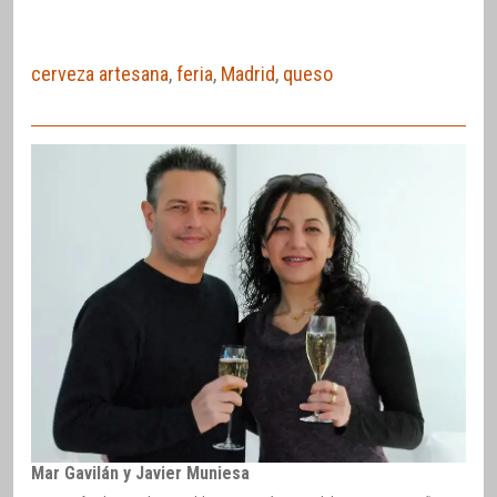
cerveza artesana
,
feria
,
Madrid
,
queso
Mar Gavilán y Javier Muniesa