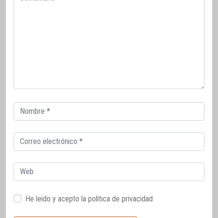
Correo
electrónico
Correo
electrónico
Web
He leido y acepto la
política de privacidad