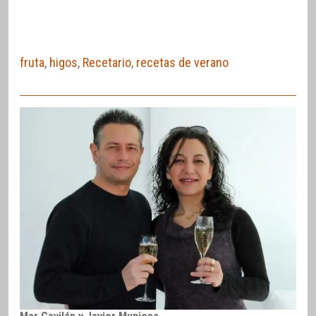
fruta
,
higos
,
Recetario
,
recetas de verano