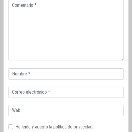
Comentario
Correo
electrónico
Correo
electrónico
Web
He leido y acepto la
política de privacidad