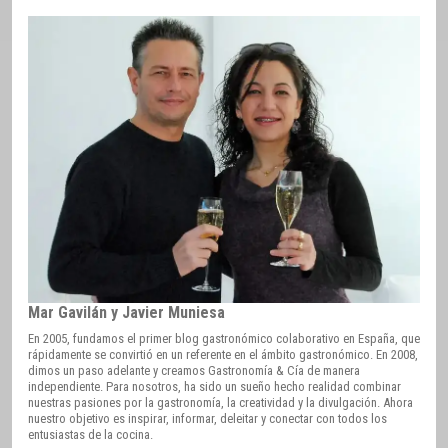
Mar Gavilán y Javier Muniesa
En 2005, fundamos el primer blog gastronómico colaborativo en España, que
rápidamente se convirtió en un referente en el ámbito gastronómico. En 2008,
dimos un paso adelante y creamos Gastronomía & Cía de manera
independiente. Para nosotros, ha sido un sueño hecho realidad combinar
nuestras pasiones por la gastronomía, la creatividad y la divulgación. Ahora
nuestro objetivo es inspirar, informar, deleitar y conectar con todos los
entusiastas de la cocina.