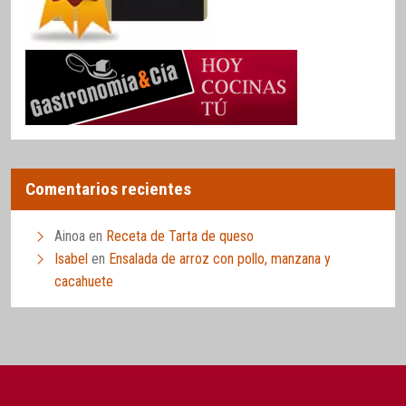
Comentarios recientes
Ainoa
en
Receta de Tarta de queso
Isabel
en
Ensalada de arroz con pollo, manzana y
cacahuete