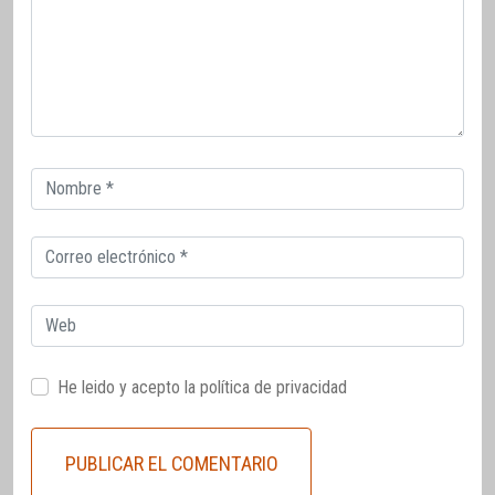
Correo
electrónico
Correo
electrónico
Web
He leido y acepto la
política de privacidad