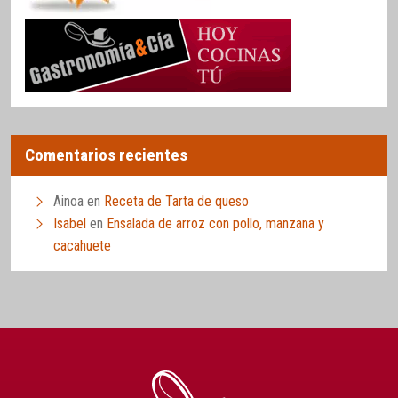
Comentarios recientes
Ainoa
en
Receta de Tarta de queso
Isabel
en
Ensalada de arroz con pollo, manzana y
cacahuete