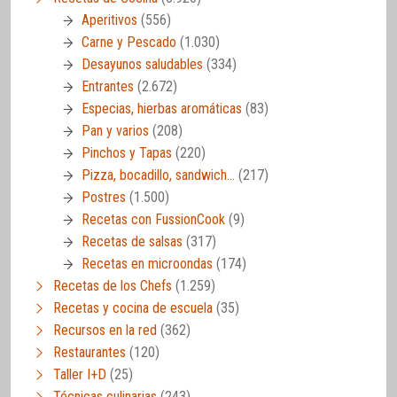
Aperitivos
(556)
Carne y Pescado
(1.030)
Desayunos saludables
(334)
Entrantes
(2.672)
Especias, hierbas aromáticas
(83)
Pan y varios
(208)
Pinchos y Tapas
(220)
Pizza, bocadillo, sandwich…
(217)
Postres
(1.500)
Recetas con FussionCook
(9)
Recetas de salsas
(317)
Recetas en microondas
(174)
Recetas de los Chefs
(1.259)
Recetas y cocina de escuela
(35)
Recursos en la red
(362)
Restaurantes
(120)
Taller I+D
(25)
Técnicas culinarias
(243)