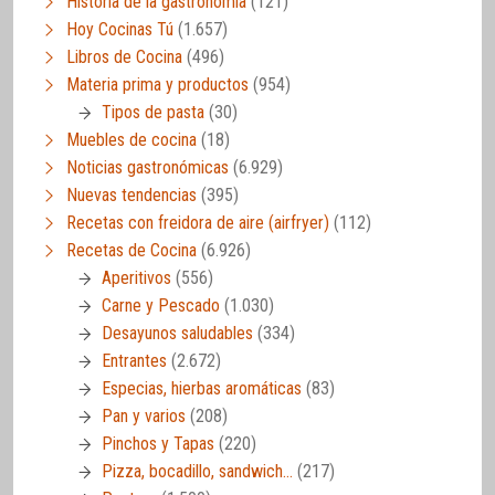
Historia de la gastronomía
(121)
Hoy Cocinas Tú
(1.657)
Libros de Cocina
(496)
Materia prima y productos
(954)
Tipos de pasta
(30)
Muebles de cocina
(18)
Noticias gastronómicas
(6.929)
Nuevas tendencias
(395)
Recetas con freidora de aire (airfryer)
(112)
Recetas de Cocina
(6.926)
Aperitivos
(556)
Carne y Pescado
(1.030)
Desayunos saludables
(334)
Entrantes
(2.672)
Especias, hierbas aromáticas
(83)
Pan y varios
(208)
Pinchos y Tapas
(220)
Pizza, bocadillo, sandwich…
(217)