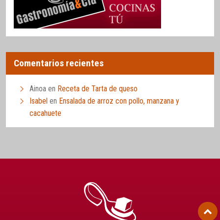
Comentarios recientes
Ainoa
en
Receta de Tarta de queso
Isabel
en
Ensalada de arroz con pollo, manzana y
cacahuete