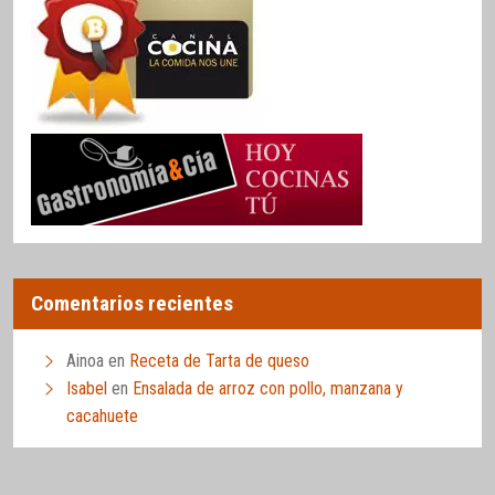
Comentarios recientes
Ainoa
en
Receta de Tarta de queso
Isabel
en
Ensalada de arroz con pollo, manzana y
cacahuete