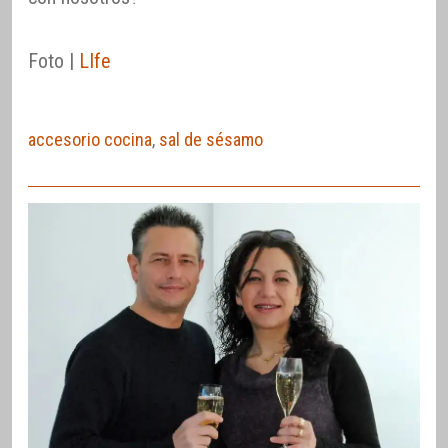
Foto |
LIfe
accesorio cocina
,
sal de sésamo