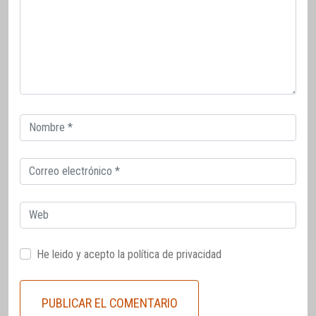
Correo
electrónico
Correo
electrónico
Web
He leido y acepto la
política de privacidad