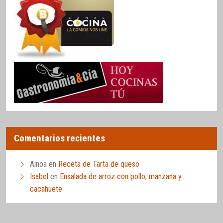
Comentarios recientes
Ainoa
en
Receta de Tarta de queso
Isabel
en
Ensalada de arroz con pollo, manzana y
cacahuete