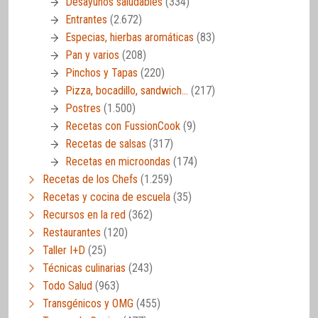
Desayunos saludables
(334)
Entrantes
(2.672)
Especias, hierbas aromáticas
(83)
Pan y varios
(208)
Pinchos y Tapas
(220)
Pizza, bocadillo, sandwich…
(217)
Postres
(1.500)
Recetas con FussionCook
(9)
Recetas de salsas
(317)
Recetas en microondas
(174)
Recetas de los Chefs
(1.259)
Recetas y cocina de escuela
(35)
Recursos en la red
(362)
Restaurantes
(120)
Taller I+D
(25)
Técnicas culinarias
(243)
Todo Salud
(963)
Transgénicos y OMG
(455)