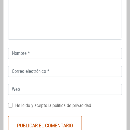
Correo
electrónico
Correo
electrónico
Web
He leido y acepto la
política de privacidad