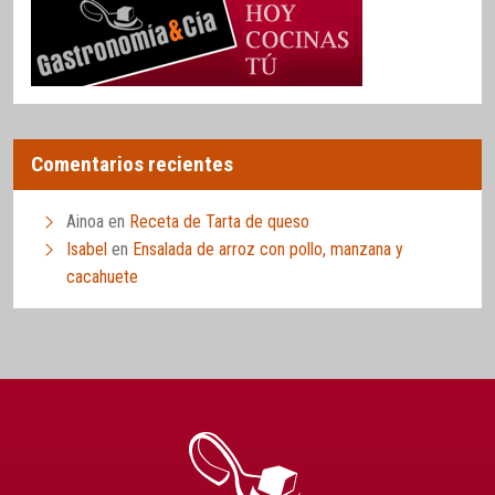
Comentarios recientes
Ainoa
en
Receta de Tarta de queso
Isabel
en
Ensalada de arroz con pollo, manzana y
cacahuete