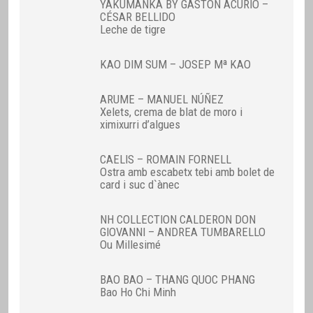
YAKUMANKA BY GASTÓN ACURIO –
CÉSAR BELLIDO
Leche de tigre
KAO DIM SUM – JOSEP Mª KAO
ARUME – MANUEL NÚÑEZ
Xelets, crema de blat de moro i
ximixurri d’algues
CAELIS – ROMAIN FORNELL
Ostra amb escabetx tebi amb bolet de
card i suc d`ànec
NH COLLECTION CALDERON DON
GIOVANNI – ANDREA TUMBARELLO
Ou Millesimé
BAO BAO – THANG QUOC PHANG
Bao Ho Chi Minh