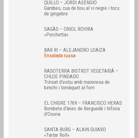
QUILLO – JORDI ASENSIO
Gambes, cua de bou al vi negre i tocs
de gingebre
SAGÀS – ORIOL ROVIRA
«Porchetta»
BAR RI – ALEJANDRO LOAIZA
Ensalada russa
RASOTERRA BISTROT VEGETARIÀ –
CHLOE PINDADO
Trinxat d’estiu amb maionesa de
kimchi i tomàquet al forn
EL CHIGRE 1769 – FRANCISCO HERAS
Bombeta d’ànec de Berguedà i tòfona
d’Osona
SANTA BURG – ALAIN GUIARD
«Tartar Roll»