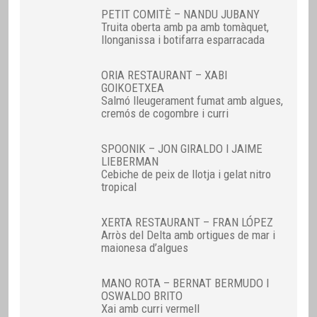
PETIT COMITÈ – NANDU JUBANY
Truita oberta amb pa amb tomàquet,
llonganissa i botifarra esparracada
ORIA RESTAURANT – XABI
GOIKOETXEA
Salmó lleugerament fumat amb algues,
cremós de cogombre i curri
SPOONIK – JON GIRALDO I JAIME
LIEBERMAN
Cebiche de peix de llotja i gelat nitro
tropical
XERTA RESTAURANT – FRAN LÓPEZ
Arròs del Delta amb ortigues de mar i
maionesa d’algues
MANO ROTA – BERNAT BERMUDO I
OSWALDO BRITO
Xai amb curri vermell