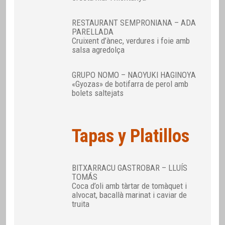
RESTAURANT SEMPRONIANA – ADA
PARELLADA
Cruixent d’ànec, verdures i foie amb
salsa agredolça
GRUPO NOMO – NAOYUKI HAGINOYA
«Gyozas» de botifarra de perol amb
bolets saltejats
Tapas y Platillos
BITXARRACU GASTROBAR – LLUÍS
TOMÁS
Coca d’oli amb tàrtar de tomàquet i
alvocat, bacallà marinat i caviar de
truita