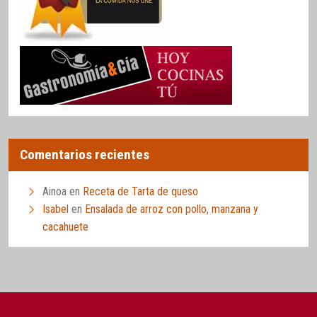
Comentarios recientes
Ainoa
en
Receta de Tarta de queso
Isabel
en
Ensalada de arroz con pollo, manzana y
cacahuete