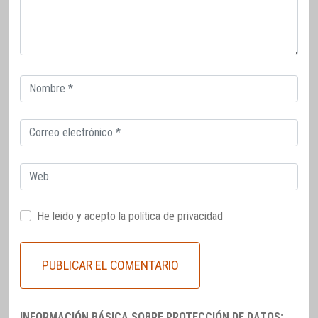
Correo
electrónico
Correo
electrónico
Web
He leido y acepto la
política de privacidad
INFORMACIÓN BÁSICA SOBRE PROTECCIÓN DE DATOS: