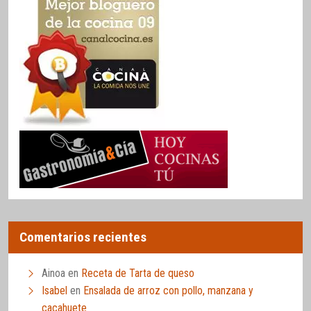
Comentarios recientes
Ainoa
en
Receta de Tarta de queso
Isabel
en
Ensalada de arroz con pollo, manzana y
cacahuete