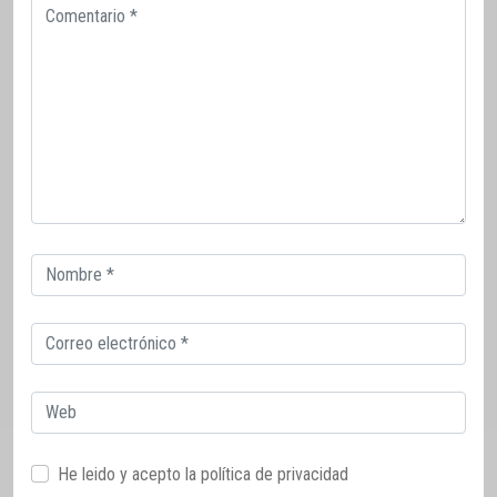
Comentario
Correo
electrónico
Correo
electrónico
Web
He leido y acepto la
política de privacidad