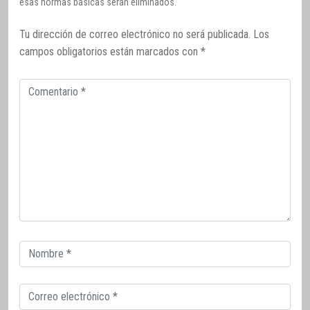
esas normas básicas serán eliminados.
Tu dirección de correo electrónico no será publicada.
Los
campos obligatorios están marcados con
*
Comentario
Correo
electrónico
Correo
electrónico