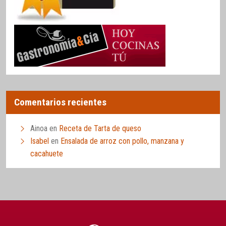
Comentarios recientes
Ainoa
en
Receta de Tarta de queso
Isabel
en
Ensalada de arroz con pollo, manzana y
cacahuete