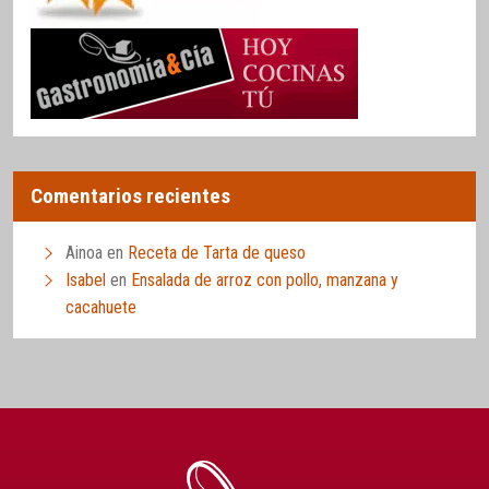
Comentarios recientes
Ainoa
en
Receta de Tarta de queso
Isabel
en
Ensalada de arroz con pollo, manzana y
cacahuete