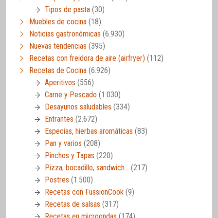
Tipos de pasta
(30)
Muebles de cocina
(18)
Noticias gastronómicas
(6.930)
Nuevas tendencias
(395)
Recetas con freidora de aire (airfryer)
(112)
Recetas de Cocina
(6.926)
Aperitivos
(556)
Carne y Pescado
(1.030)
Desayunos saludables
(334)
Entrantes
(2.672)
Especias, hierbas aromáticas
(83)
Pan y varios
(208)
Pinchos y Tapas
(220)
Pizza, bocadillo, sandwich…
(217)
Postres
(1.500)
Recetas con FussionCook
(9)
Recetas de salsas
(317)
Recetas en microondas
(174)