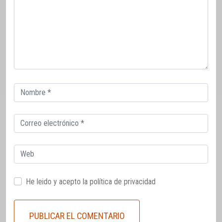
Correo
electrónico
Correo
electrónico
Web
He leido y acepto la
política de privacidad