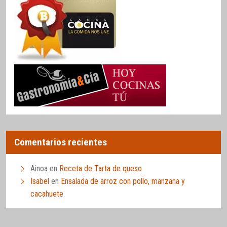
Comentarios recientes
Ainoa
en
Receta de Tarta de queso
Isabel
en
Ensalada de arroz con pollo, manzana y
cacahuete