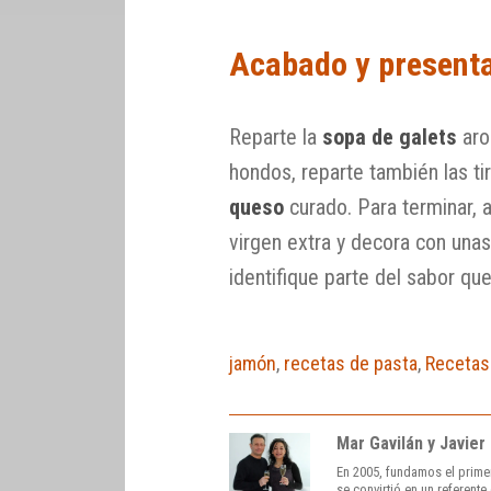
Acabado y present
Reparte la
sopa de galets
aro
hondos, reparte también las t
queso
curado. Para terminar, 
virgen extra y decora con una
identifique parte del sabor qu
jamón
,
recetas de pasta
,
Recetas
Mar Gavilán y Javier
En 2005, fundamos el prime
se convirtió en un referent