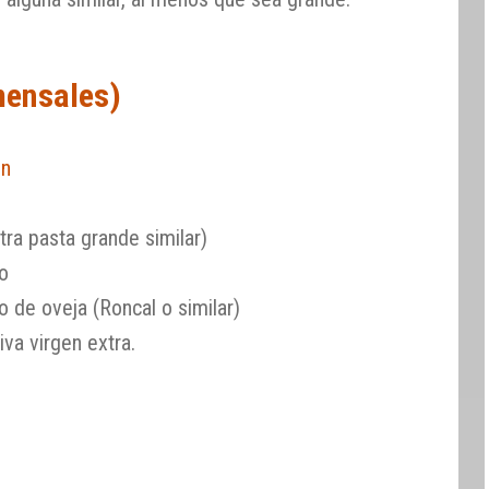
mensales)
ón
ra pasta grande similar)
no
 de oveja (Roncal o similar)
iva virgen extra.