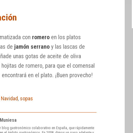
ación
matizada con
romero
en los platos
iras de
jamón serrano
y las lascas de
añade unas gotas de aceite de oliva
s hojitas de romero, para que el comensal
e encontrará en el plato. ¡Buen provecho!
 Navidad
,
sopas
 Muniesa
r blog gastronómico colaborativo en España, que rápidamente
e en el ámbito gastronómico. En 2008, dimos un paso adelante y