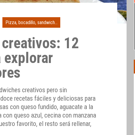
Pizza, bocadillo, sandwich...
creativos: 12
 explorar
ores
ndwiches creativos pero sin
doce recetas fáciles y deliciosas para
esas con queso fundido, aguacate a la
za con queso azul, cecina con manzana
estro favorito, el resto será rellenar,