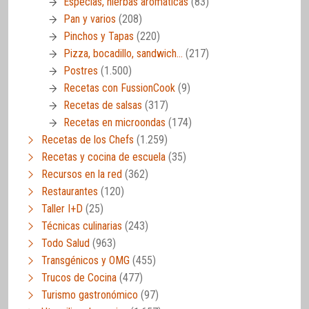
Especias, hierbas aromáticas
(83)
Pan y varios
(208)
Pinchos y Tapas
(220)
Pizza, bocadillo, sandwich…
(217)
Postres
(1.500)
Recetas con FussionCook
(9)
Recetas de salsas
(317)
Recetas en microondas
(174)
Recetas de los Chefs
(1.259)
Recetas y cocina de escuela
(35)
Recursos en la red
(362)
Restaurantes
(120)
Taller I+D
(25)
Técnicas culinarias
(243)
Todo Salud
(963)
Transgénicos y OMG
(455)
Trucos de Cocina
(477)
Turismo gastronómico
(97)