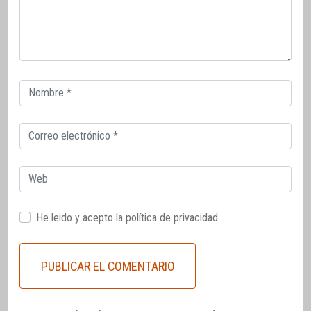
Correo
electrónico
Correo
electrónico
Web
He leido y acepto la
política de privacidad