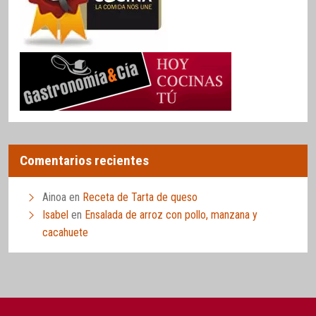
Comentarios recientes
Ainoa
en
Receta de Tarta de queso
Isabel
en
Ensalada de arroz con pollo, manzana y
cacahuete