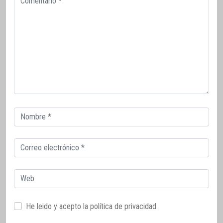
Correo
electrónico
Correo
electrónico
Web
He leido y acepto la
política de privacidad