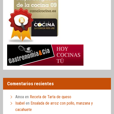
Comentarios recientes
Ainoa
en
Receta de Tarta de queso
Isabel
en
Ensalada de arroz con pollo, manzana y
cacahuete