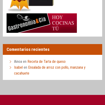
Comentarios recientes
Ainoa
en
Receta de Tarta de queso
Isabel
en
Ensalada de arroz con pollo, manzana y
cacahuete