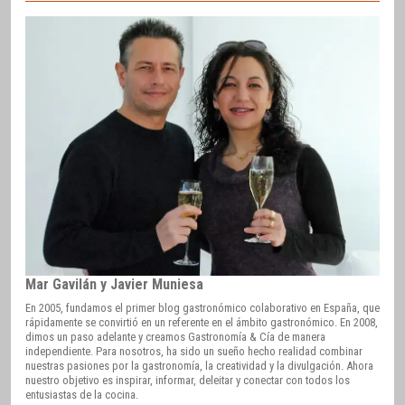
Mar Gavilán y Javier Muniesa
En 2005, fundamos el primer blog gastronómico colaborativo en España, que
rápidamente se convirtió en un referente en el ámbito gastronómico. En 2008,
dimos un paso adelante y creamos Gastronomía & Cía de manera
independiente. Para nosotros, ha sido un sueño hecho realidad combinar
nuestras pasiones por la gastronomía, la creatividad y la divulgación. Ahora
nuestro objetivo es inspirar, informar, deleitar y conectar con todos los
entusiastas de la cocina.