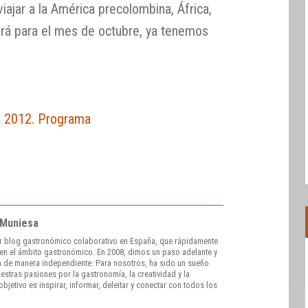
viajar a la América precolombina, África,
Será para el mes de octubre, ya tenemos
d 2012. Programa
 Muniesa
r blog gastronómico colaborativo en España, que rápidamente
e en el ámbito gastronómico. En 2008, dimos un paso adelante y
 de manera independiente. Para nosotros, ha sido un sueño
stras pasiones por la gastronomía, la creatividad y la
bjetivo es inspirar, informar, deleitar y conectar con todos los