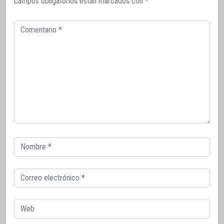
campos obligatorios están marcados con
*
Comentario
Correo
electrónico
Correo
electrónico
Web