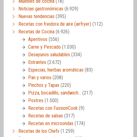
Muebles de cocina
(18)
Noticias gastronómicas
(6.929)
Nuevas tendencias
(395)
Recetas con freidora de aire (airfryer)
(112)
Recetas de Cocina
(6.926)
Aperitivos
(556)
Carne y Pescado
(1.030)
Desayunos saludables
(334)
Entrantes
(2.672)
Especias, hierbas aromáticas
(83)
Pan y varios
(208)
Pinchos y Tapas
(220)
Pizza, bocadillo, sandwich…
(217)
Postres
(1.500)
Recetas con FussionCook
(9)
Recetas de salsas
(317)
Recetas en microondas
(174)
Recetas de los Chefs
(1.259)