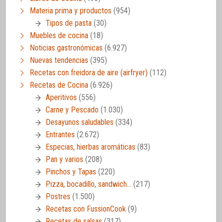
Materia prima y productos
(954)
Tipos de pasta
(30)
Muebles de cocina
(18)
Noticias gastronómicas
(6.927)
Nuevas tendencias
(395)
Recetas con freidora de aire (airfryer)
(112)
Recetas de Cocina
(6.926)
Aperitivos
(556)
Carne y Pescado
(1.030)
Desayunos saludables
(334)
Entrantes
(2.672)
Especias, hierbas aromáticas
(83)
Pan y varios
(208)
Pinchos y Tapas
(220)
Pizza, bocadillo, sandwich…
(217)
Postres
(1.500)
Recetas con FussionCook
(9)
Recetas de salsas
(317)