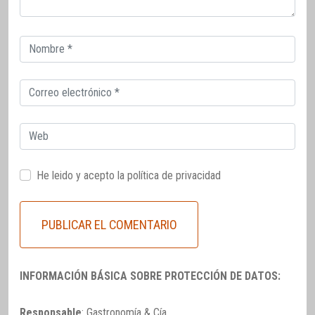
Correo
electrónico
Correo
electrónico
Web
He leido y acepto la
política de privacidad
INFORMACIÓN BÁSICA SOBRE PROTECCIÓN DE DATOS:
Responsable
: Gastronomía & Cía