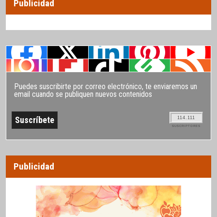
Publicidad
Puedes suscribirte por correo electrónico, te enviaremos un
email cuando se publiquen nuevos contenidos
114.111
SUSCRIPTORES
Publicidad