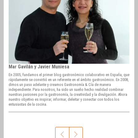
Mar Gavilán y Javier Muniesa
En 2005, fundamos el primer blog gastronómico colaborativo en España, que
rápidamente se convirtió en un referente en el ámbito gastronómico. En 2008,
dimos un paso adelante y creamos Gastronomía & Cía de manera
independiente. Para nosotros, ha sido un sueño hecho realidad combinar
nuestras pasiones por la gastronomía, la creatividad y la divulgación. Ahora
nuestro objetivo es inspirar, informar, deleitar y conectar con todos los
entusiastas de la cocina.