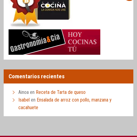
Comentarios recientes
Ainoa
en
Receta de Tarta de queso
Isabel
en
Ensalada de arroz con pollo, manzana y
cacahuete