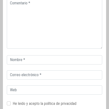
Comentario
Correo
electrónico
Correo
electrónico
Web
He leido y acepto la
política de privacidad